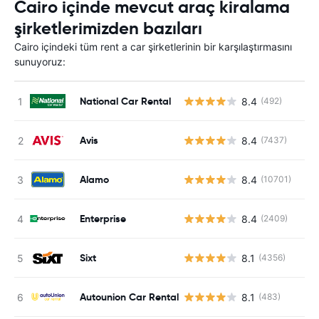
Cairo içinde mevcut araç kiralama
şirketlerimizden bazıları
Cairo içindeki tüm rent a car şirketlerinin bir karşılaştırmasını
sunuyoruz:
National Car Rental
8.4
(492)
Avis
8.4
(7437)
Alamo
8.4
(10701)
Enterprise
8.4
(2409)
Sixt
8.1
(4356)
Autounion Car Rental
8.1
(483)