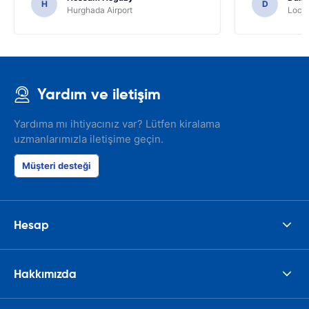
H
D
Hurghada Airport
Locat
Yardım ve iletişim
Yardıma mı ihtiyacınız var? Lütfen kiralama
uzmanlarımızla iletişime geçin.
Müşteri desteği
Hesap
Hakkımızda