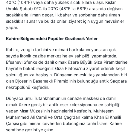
40°C (104°F) veya daha yüksek sıcaklıklara ulaşır. Kışlar
(Aralık-Şubat) 9°C ila 20°C (48°F ila 68°F) arasında değişen
sıcaklıklarla ılıman geçer. İlkbahar ve sonbahar daha ılıman
sıcaklıklar sunar ve bu da onları ziyaret için uygun mevsimler
yapar.
Kahire Bölgesindeki Popüler Gezilecek Yerler
Kahire, zengin tarihini ve mimari harikalarını yansıtan çok
sayıda ikonik cazibe merkezine ev sahipliği yapmaktadır.
Efsanevi Sfenks de dahil olmak üzere Büyük Giza Piramitlerine
hayretle bakabileceğiniz Giza Platosu'nu ziyaret ederek keşif
yolculuğunuza başlayın. Dünyanın en eski taş yapılarından biri
olan Djoser'in Basamaklı Piramidi'nin bulunduğu antik Saqqara
nekropolünü keşfedin.
Dünyaca ünlü Tutankhamun'un cenaze maskesi de dahil
olmak üzere geniş bir antik eser koleksiyonuna ev sahipliği
yapan Mısır Müzesi'nin hazinelerini keşfedin. Muhteşem
Muhammed Ali Camii ve Orta Çağ'dan kalma Khan El Khalili
Çarşısı gibi mimari cevherleri bulacağınız tarihi İslami Kahire
semtinde gezintiye çıkın.