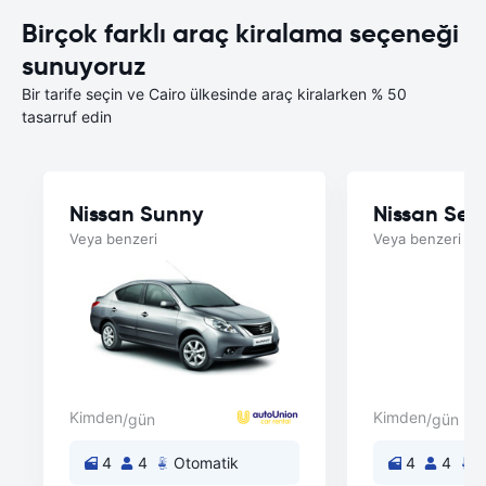
Birçok farklı araç kiralama seçeneği
sunuyoruz
Bir tarife seçin ve Cairo ülkesinde araç kiralarken % 50
tasarruf edin
Nissan Sunny
Nissan Sen
Veya benzeri
Veya benzeri
Kimden
Kimden
/gün
/gün
4
4
Otomatik
4
4
O