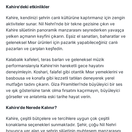
Kahire'deki etkinlikler
Kahire, kendinizi şehrin canlı kültürüne kaptırmanız için zengin
aktiviteler sunar. Nil Nehri'nde bir tekne gezisine çıkın ve
Kahire silüetinin panoramik manzarasını seyrederken yavaşça
yelken açmanın keyfini çıkarın. Eşsiz el sanatları, baharatlar ve
geleneksel Mısır ürünleri için pazarlık yapabileceğiniz canlı
pazarları ve çarşıları keşfedin.
Kalabalık kafeleri, teras barları ve geleneksel müzik
performanslarıyla Kahire'nin hareketli gece hayatını
deneyimleyin. Koshari, falafel gibi otantik Mısır yemeklerini ve
basbousa ve konafa gibi lezzetli tatlıları deneyerek yerel
mutfağın tadını çıkarın. Giza Piramitleri'nde büyüleyici bir ses
ve ışık gösterisine tanık olma fırsatını kaçırmayın, büyüleyici
görseller ve anlatımla eski tarihe hayat verin.
Kahire'de Nerede Kalınır?
Kahire, çeşitli bütçelere ve tercihlere uygun çok çeşitli
konaklama seçenekleri sunmaktadır. Şehir, çoğu Nil Nehri
boyunca yer alan ve şehrin silüetinin muhteşem manzarasını