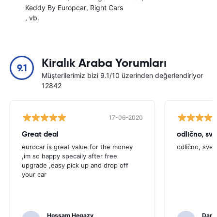
Keddy By Europcar
Right Cars
, vb.
Kiralık Araba Yorumları
9.1
Müşterilerimiz bizi 9.1/10 üzerinden değerlendiriyor
12842
17-06-2020
Great deal
odlično, sv
eurocar is great value for the money
odlično, sve
,im so happy specaily after free
upgrade ,easy pick up and drop off
your car
Hossam Hegazy
Dami