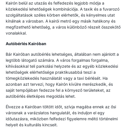
Kairón belül az utazás és felfedezés legjobb módja a
közlekedési lehetőségek kombinációja. A taxik és a fuvarozó
szolgáltatások széles körben elérhetők, és kényelmes utat
kínálnak a városban. A kairói metró egy másik hatékony és
megfizethető lehetőség, a város különböző részeit összekötő
vonalakkal.
Autóbérlés Kairóban
Bár Kairóban autóbérlés lehetséges, általában nem ajánlott a
legtöbb látogató számára. A város forgalmas forgalma,
kihívásokkal teli parkolási helyzete és az egyéb közlekedési
lehetőségek elérhetősége praktikusabbá teszi a
tömegközlekedés használatát vagy a taxi bérlését. Ha
azonban azt tervezi, hogy Kairón kívülre merészkedik, és
saját tempójában fedezze fel a környező területeket, az
autóbérlés életképes megoldás lehet.
Élvezze a Kairóban töltött időt, szívja magába ennek az ősi
városnak a varázslatos hangulatát, és induljon el egy
időutazásra, miközben felfedezi figyelemre méltó történelmi
helyeit és kulturális kincseit.