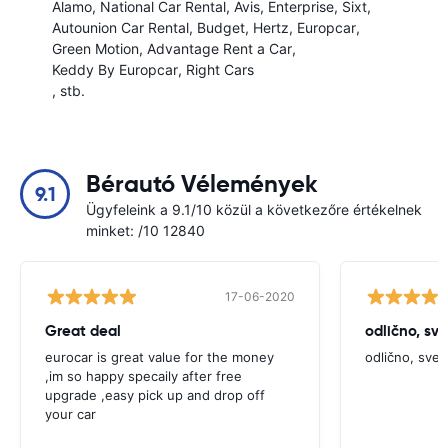
Alamo
National Car Rental
Avis
Enterprise
Sixt
Autounion Car Rental
Budget
Hertz
Europcar
Green Motion
Advantage Rent a Car
Keddy By Europcar
Right Cars
, stb.
Bérautó Vélemények
9.1
Ügyfeleink a 9.1/10 közül a következőre értékelnek
minket: /10 12840
17-06-2020
Great deal
odlično, sv
eurocar is great value for the money
odlično, sve
,im so happy specaily after free
upgrade ,easy pick up and drop off
your car