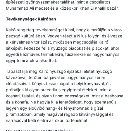
építészeti gyöngyszemeket találhat, mint a csodálatos
Muhammad Ali mecset és a középkori Khan El Khalili bazár.
Tevékenységek Kairóban
Kairó rengeteg tevékenységet kínál, hogy elmerüljön a város
pezsgő kultúrájában. Vegyen részt a Nílus folyón, és élvezze
a kényelmes vitorlázást, miközben megcsodálja Kairó
látképét. Fedezze fel a nyüzsgő piacokat és piacokat, ahol
egyedi kézműves termékekre, fűszerekre és hagyományos
egyiptomi árukra alkudhat.
Tapasztalja meg Kairó nyüzsgő éjszakai életét nyüzsgő
kávézóival, tetőtéri bárjaival és hagyományos zenei
előadásaival. Kényeztesse magát a helyi konyhával, és
próbáljon ki olyan autentikus egyiptomi ételeket, mint a
koshari, falafel, és olyan finom édességeket, mint a basbousa
és a konafa. Ne hagyja ki a lehetőséget, hogy szemtanúja
legyen egy elbűvölő hang- és fényshownak a gízai
piramisokban, amely magával ragadó látványvilággal és
narrációval kelti életre az ókori történelmet.