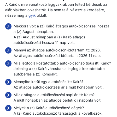
A Kairó címre vonatkozó leggyakrabban feltett kérdések az
alábbiakban olvashatók. Ha nem talál választ a kérdésére,
nézze meg a
gyik
oldalt.
Mekkora volt a (z) Kairó átlagos autókölcsönzési hossza
a (z) August hónapban.
A (z) August hónapban a (z) Kairó átlagos
autókölcsönzési hossza 11 nap volt.
Mennyi az átlagos autókölcsön-időtartam itt: 2026.
Az átlagos autókölcsönzési időtartam 2026 11 nap.
Mi a legfoglalkoztatottabb autókölcsönző típus itt: Kairó?
Jelenleg a (z) Kairó városban a legfoglalkoztatottabb
autóbérlés a (z) Kompakt.
Mennyibe kerül egy autóbérlés itt: Kairó?
Az átlagos autókölcsönzési ár a múlt hónapban volt
.
Mi az átlagos autókölcsönzési napi ár itt: Kairó?
A múlt hónapban az átlagos bérleti díj naponta
volt.
Melyek a (z) Kairó autókölcsönző cégek?
A (z) Kairó autókölcsönző társaságok a következők: