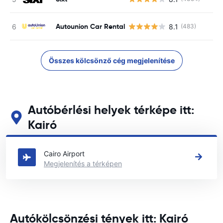
Autounion Car Rental
8.1
(483)
Összes kölcsönző cég megjelenítése
Autóbérlési helyek térképe itt:
Kairó
Tekintse meg fő autóbérlési helyeinket itt: Kairó
Cairo Airport
Megjelenítés a térképen
Autókölcsönzési tények itt: Kairó