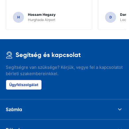
Hossam Hegazy
Dami
H
D
Hurghada Airport
Locat
Segítség és kapcsolat
Segítségre van szüksége? Kérjük, vegye fel a kapcsolatot
bérleti szakembereinkkel.
Ügyfélszolgálat
Számla