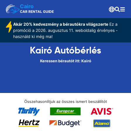
Cairo
CAR RENTAL GUIDE
Akár 20% kedvezmény a bérautókra világszerte
Ez a
promóció a 2026. augusztus 11. weboldalig érvényes -
használd ki még ma!
Kairó Autóbérlés
Keressen bérautót itt: Kairó
Összehasonlítjuk az összes ismert beszállítót