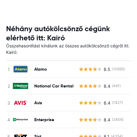
Néhány autókölcsönző cégünk
elérhető itt: Kairó
Összehasonlítást kínálunk az összes autókölcsönző cégről itt:
Kairó:
Alamo
8.5
(10695)
National Car Rental
8.4
(491)
Avis
8.4
(7427)
Enterprise
8.4
(2406)
Sixt
8.1
(4354)