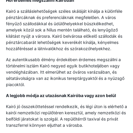
Hol érdemes megszállni Kairóban
Kairó a szálláslehetőségek széles skáláját kínálja a különféle
pénztárcáknak és preferenciáknak megfelelően. A város
fényűző szállodákkal és üdülőhelyekkel büszkélkedhet,
amelyek közül sok a Nílus mentén található, és lenyűgöző
kilátást nyújt a városra. Kairó belvárosa előkelő szállodák és
pénztárcabarát lehetőségek keverékét kínálja, kényelmes
hozzáféréssel a látnivalókhoz és szórakozóhelyekhez.
Az autentikusabb élmény érdekében érdemes megszállni a
történelmi iszlám Kairó negyed egyik butikhoteljében vagy
vendégházában. Itt elmerülhet az óváros varázsában, és
sétatávolságra van az ikonikus tereptárgyaktól és a nyüzsgő
piacoktól.
A legjobb módja az utazásnak Kairóba vagy azon belül
Kairó jó összeköttetéssel rendelkezik, és légi úton is elérhető a
kairói nemzetközi repülőtéren keresztül, amely nemzetközi és
belföldi járatokat is szolgál. A repülőtérről taxival és privát
transzferrel könnyen eljuthat a városba.