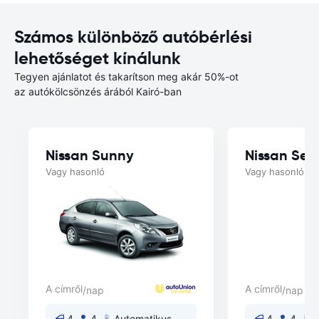
Számos különböző autóbérlési
lehetőséget kínálunk
Tegyen ajánlatot és takarítson meg akár 50%-ot
az autókölcsönzés árából Kairó-ban
Nissan Sunny
Nissan Sen
Vagy hasonló
Vagy hasonló
A címről
A címről
/nap
/nap
4
4
Automatikus
4
4
A