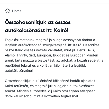
Home
Összehasonlítjuk az összes
autókölcsönzést itt: Kairó!
Foglalási motorunk megtalálja a legalacsonyabb árakat a
legtöbb autókölcsönző szolgáltatójánál itt: Kairó. Hasonlítsa
össze Kairó összes vezető vállalatát, mint pl. Hertz, Avis,
Alamo, Thrifty, Sixt, Europcar, Budget és Europcar. Minden
árunk tartalmazza a biztosítást, az adókat, a közúti segélyt, a
repülőtéri felárat és a korlátlan kilométert a legtöbb
autókölcsönzőnél.
Összehasonlítjuk a különböző kölcsönző irodák ajánlatait
Kairó területén, és megtaláljuk a legjobb autókölcsönzési
árakat. Minden autóbérlési díj Kairó országban átlagosan
35%-kal olcsóbb, mint a közvetlen foglalásnál.