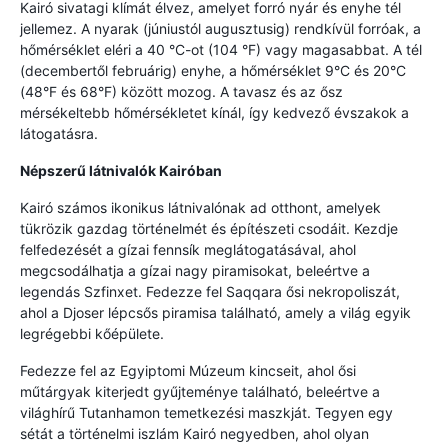
Kairó sivatagi klímát élvez, amelyet forró nyár és enyhe tél
jellemez. A nyarak (júniustól augusztusig) rendkívül forróak, a
hőmérséklet eléri a 40 °C-ot (104 °F) vagy magasabbat. A tél
(decembertől februárig) enyhe, a hőmérséklet 9°C és 20°C
(48°F és 68°F) között mozog. A tavasz és az ősz
mérsékeltebb hőmérsékletet kínál, így kedvező évszakok a
látogatásra.
Népszerű látnivalók Kairóban
Kairó számos ikonikus látnivalónak ad otthont, amelyek
tükrözik gazdag történelmét és építészeti csodáit. Kezdje
felfedezését a gízai fennsík meglátogatásával, ahol
megcsodálhatja a gízai nagy piramisokat, beleértve a
legendás Szfinxet. Fedezze fel Saqqara ősi nekropoliszát,
ahol a Djoser lépcsős piramisa található, amely a világ egyik
legrégebbi kőépülete.
Fedezze fel az Egyiptomi Múzeum kincseit, ahol ősi
műtárgyak kiterjedt gyűjteménye található, beleértve a
világhírű Tutanhamon temetkezési maszkját. Tegyen egy
sétát a történelmi iszlám Kairó negyedben, ahol olyan