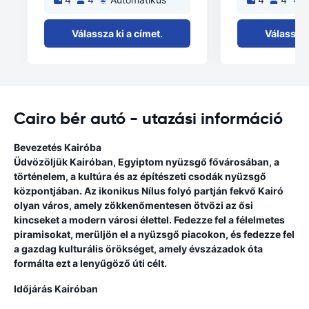
Válassza ki a címet.
Válassza 
Cairo bér autó - utazási információ
Bevezetés Kairóba
Üdvözöljük Kairóban, Egyiptom nyüzsgő fővárosában, a
történelem, a kultúra és az építészeti csodák nyüzsgő
központjában. Az ikonikus Nílus folyó partján fekvő Kairó
olyan város, amely zökkenőmentesen ötvözi az ősi
kincseket a modern városi élettel. Fedezze fel a félelmetes
piramisokat, merüljön el a nyüzsgő piacokon, és fedezze fel
a gazdag kulturális örökséget, amely évszázadok óta
formálta ezt a lenyűgöző úti célt.
Időjárás Kairóban