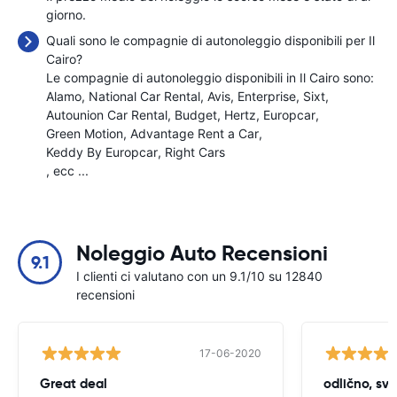
giorno.
Quali sono le compagnie di autonoleggio disponibili per Il
Cairo?
Le compagnie di autonoleggio disponibili in Il Cairo sono:
Alamo
National Car Rental
Avis
Enterprise
Sixt
Autounion Car Rental
Budget
Hertz
Europcar
Green Motion
Advantage Rent a Car
Keddy By Europcar
Right Cars
, ecc ...
Noleggio Auto Recensioni
9.1
I clienti ci valutano con un 9.1/10 su 12840
recensioni
17-06-2020
Great deal
odlično, sv