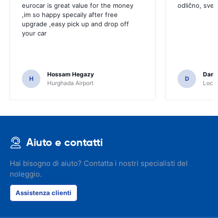
eurocar is great value for the money
odlično, sve
,im so happy specaily after free
upgrade ,easy pick up and drop off
your car
Hossam Hegazy
Dami
H
D
Hurghada Airport
Locat
Aiuto e contatti
Hai bisogno di aiuto? Contatta i nostri specialisti del
noleggio.
Assistenza clienti