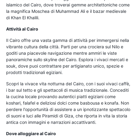
islamico del Cairo, dove troverai gemme architettoniche come
la magnifica Moschea di Muhammad Ali e il bazar medievale
di Khan El Khalili.
Attività al Cairo
Il Cairo offre una vasta gamma di attività per immergersi nella
vibrante cultura della città. Parti per una crociera sul Nilo e
goditi una piacevole navigazione mentre ammiri le viste
panoramiche sullo skyline del Cairo. Esplora i vivaci mercati e
souk, dove puoi contrattare per artigianato unico, spezie e
prodotti tradizionali egiziani.
Scopri la vivace vita notturna del Cairo, con i suoi vivaci caffè,
i bar sul tetto e gli spettacoli di musica tradizionale. Concediti
la cucina locale provando autentici piatti egiziani come
koshari, falafel e deliziosi dolci come basbousa e konafa. Non
perdere l'opportunità di assistere a un ipnotizzante spettacolo
di suoni e luci alle Piramidi di Giza, che riporta in vita la storia
antica con immagini e narrazioni accattivanti.
Dove alloggiare al Cairo