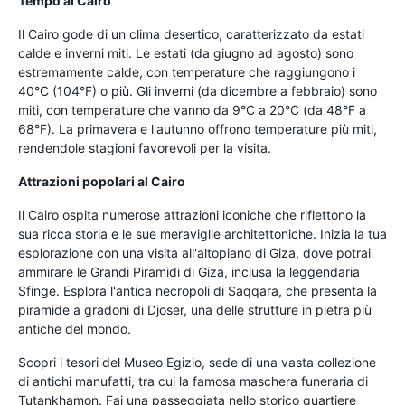
Tempo al Cairo
Il Cairo gode di un clima desertico, caratterizzato da estati
calde e inverni miti. Le estati (da giugno ad agosto) sono
estremamente calde, con temperature che raggiungono i
40°C (104°F) o più. Gli inverni (da dicembre a febbraio) sono
miti, con temperature che vanno da 9°C a 20°C (da 48°F a
68°F). La primavera e l'autunno offrono temperature più miti,
rendendole stagioni favorevoli per la visita.
Attrazioni popolari al Cairo
Il Cairo ospita numerose attrazioni iconiche che riflettono la
sua ricca storia e le sue meraviglie architettoniche. Inizia la tua
esplorazione con una visita all'altopiano di Giza, dove potrai
ammirare le Grandi Piramidi di Giza, inclusa la leggendaria
Sfinge. Esplora l'antica necropoli di Saqqara, che presenta la
piramide a gradoni di Djoser, una delle strutture in pietra più
antiche del mondo.
Scopri i tesori del Museo Egizio, sede di una vasta collezione
di antichi manufatti, tra cui la famosa maschera funeraria di
Tutankhamon. Fai una passeggiata nello storico quartiere